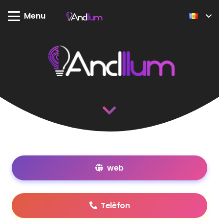
Menu
web
Telèfon