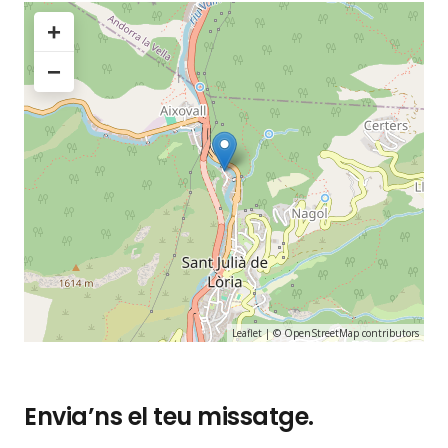
+
−
Leaflet
| ©
OpenStreetMap
contributors
Envia’ns el teu missatge.